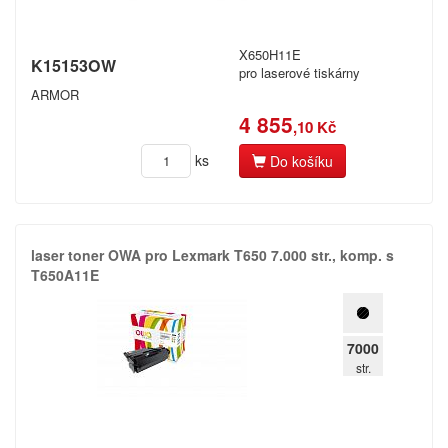
X650H11E
K15153OW
pro laserové tiskárny
ARMOR
4 855
,10 Kč
ks
Do košíku
laser toner OWA pro Lexmark T650 7.​000 str.​,​ komp.​ s
T650A11E
7000
str.