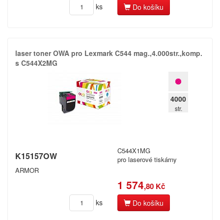
ks
Do košíku
laser toner OWA pro Lexmark C544 mag.​,​4.​000str.​,​komp.​
s C544X2MG
4000
str.
C544X1MG
K15157OW
pro laserové tiskárny
ARMOR
1 574
,80 Kč
ks
Do košíku