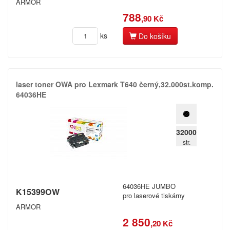
ARMOR
788
,90 Kč
ks
Do košíku
laser toner OWA pro Lexmark T640 černý,​32.​000st.​komp.​
64036HE
32000
str.
64036HE JUMBO
K15399OW
pro laserové tiskárny
ARMOR
2 850
,20 Kč