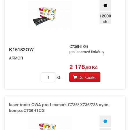
12000
str.
C736H1KG
K15182OW
pro laserové tiskárny
ARMOR
2 178
,60 Kč
ks
Do košíku
laser toner OWA pro Lexmark C736/​ X736/​738 cyan,​
komp.​sC736H1CG