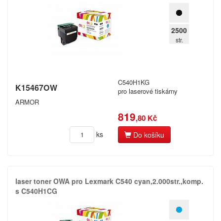
2500
str.
C540H1KG
K15467OW
pro laserové tiskárny
ARMOR
819
,80 Kč
ks
Do košíku
laser toner OWA pro Lexmark C540 cyan,​2.​000str.​,​komp.​
s C540H1CG