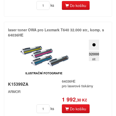
ks
Do košíku
laser toner OWA pro Lexmark T640 32.​000 str.​,​ komp.​ s
64036HE
32000
str.
64036HE
K15399ZA
pro laserové tiskárny
ARMOR
1 992
,30 Kč
ks
Do košíku