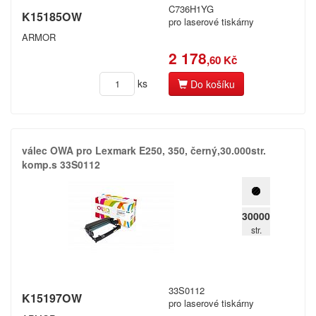
C736H1YG
K15185OW
pro laserové tiskárny
ARMOR
2 178
,60 Kč
ks
Do košíku
válec OWA pro Lexmark E250,​ 350,​ černý,​30.​000str.​
komp.​s 33S0112
30000
str.
33S0112
K15197OW
pro laserové tiskárny