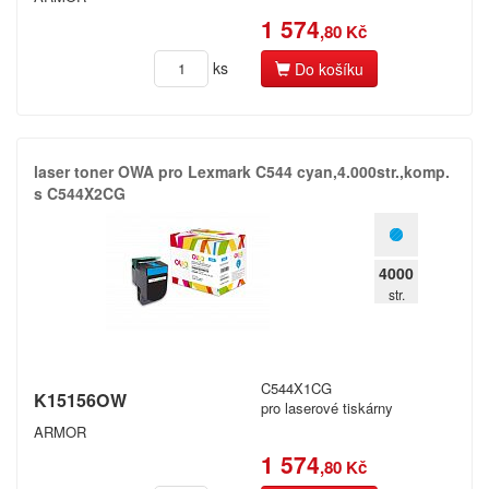
1 574
,80 Kč
ks
Do košíku
laser toner OWA pro Lexmark C544 cyan,​4.​000str.​,​komp.​
s C544X2CG
4000
str.
C544X1CG
K15156OW
pro laserové tiskárny
ARMOR
1 574
,80 Kč