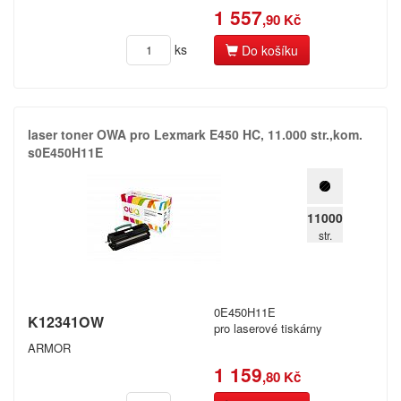
1 557
,90 Kč
ks
Do košíku
laser toner OWA pro Lexmark E450 HC,​ 11.​000 str.​,​kom.​
s0E450H11E
11000
str.
0E450H11E
K12341OW
pro laserové tiskárny
ARMOR
1 159
,80 Kč