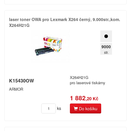
laser toner OWA pro Lexmark X264 černý,​ 9.​000str.​,​kom.​
X264H21G
9000
str.
X264H21G
K15430OW
pro laserové tiskárny
ARMOR
1 882
,20 Kč
ks
Do košíku