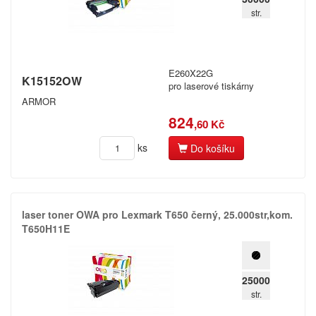
str.
E260X22G
K15152OW
pro laserové tiskárny
ARMOR
824
,60 Kč
ks
Do košíku
laser toner OWA pro Lexmark T650 černý,​ 25.​000str,​kom.​
T650H11E
25000
str.