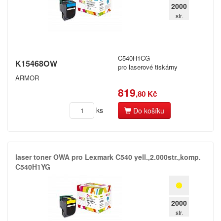
2000
str.
C540H1CG
K15468OW
pro laserové tiskárny
ARMOR
819
,80 Kč
ks
Do košíku
laser toner OWA pro Lexmark C540 yell.​,​2.​000str.​,​komp.​
C540H1YG
2000
str.