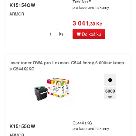
T650A11E
K15154OW
pro laserové tiskárny
ARMOR
3 041
,30 Kč
ks
Do košíku
laser toner OWA pro Lexmark C544 černý,​6.​000str,​komp.​
s C544X2KG
6000
str.
C544X1KG
K15155OW
pro laserové tiskárny
ARMOR