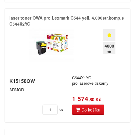
laser toner OWA pro Lexmark C544 yell.​,​4.​000str,​komp.​s
C544X2YG
4000
str.
C544X1YG
K15158OW
pro laserové tiskárny
ARMOR
1 574
,80 Kč
ks
Do košíku