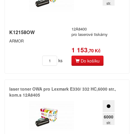
str.
Kyocera
Spočítáme vám,
kolik ročně ušetříte!
Lexmark
12A8400
K12158OW
pro laserové tiskárny
Mannesmann Tally
ARMOR
Registrovat
Mectec
1 153
,70 Kč
Mita
ks
Do košíku
More
Nakajima
laser toner OWA pro Lexmark E330/​ 332 HC,​6000 str.​,​
Nashua
kom.​s 12A8405
NEC
6000
Nixdorf
str.
Océ