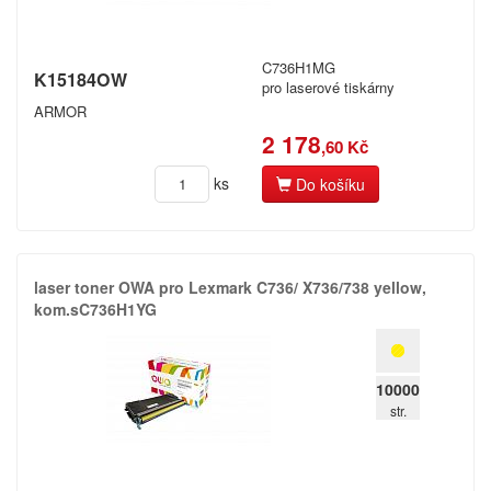
C736H1MG
K15184OW
pro laserové tiskárny
ARMOR
2 178
,60 Kč
ks
Do košíku
laser toner OWA pro Lexmark C736/​ X736/​738 yellow,​
kom.​sC736H1YG
10000
str.