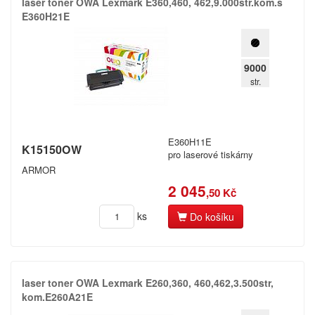
laser toner OWA Lexmark E360,​460,​ 462,​9.​000str.​kom.​s
E360H21E
9000
str.
E360H11E
K15150OW
pro laserové tiskárny
ARMOR
2 045
,50 Kč
ks
Do košíku
laser toner OWA Lexmark E260,​360,​ 460,​462,​3.​500str,​
kom.​E260A21E