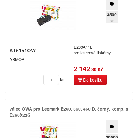
3500
str.
E260A11E
K15151OW
pro laserové tiskárny
ARMOR
2 142
,30 Kč
ks
Do košíku
válec OWA pro Lexmark E260,​ 360,​ 460 D,​ černý,​ komp.​ s
E260X22G
30000