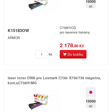
10000
str.
C736H1CG
K15183OW
pro laserové tiskárny
ARMOR
2 178
,60 Kč
ks
Do košíku
laser toner OWA pro Lexmark C736/​ X736/​738 magenta,​
kom.​sC736H1MG
10000
str.