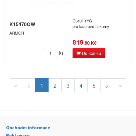
C540H1YG
K15470OW
pro laserové tiskárny
ARMOR
819
,80 Kč
ks
Do košíku
«
<
1
2
3
4
5
>
»
Obchodní informace
Reklamace