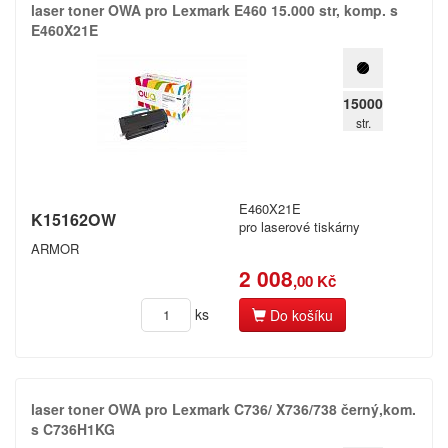
laser toner OWA pro Lexmark E460 15.​000 str,​ komp.​ s
E460X21E
15000
str.
E460X21E
K15162OW
pro laserové tiskárny
ARMOR
2 008
,00 Kč
ks
Do košíku
laser toner OWA pro Lexmark C736/​ X736/​738 černý,​kom.​
s C736H1KG