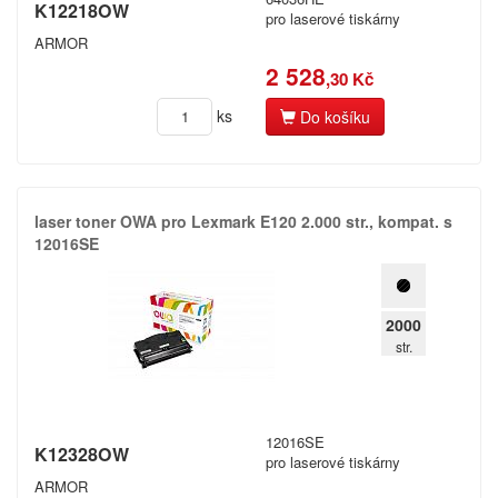
K12218OW
pro laserové tiskárny
Star
ARMOR
Tally
2 528
,30 Kč
Toshiba
ks
Do košíku
Towa
Triumph Adler
laser toner OWA pro Lexmark E120 2.​000 str.​,​ kompat.​ s
12016SE
Utax
Xerox
2000
jiné
str.
12016SE
K12328OW
pro laserové tiskárny
ARMOR