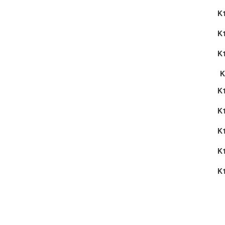
K
Mectec
K
Mita
K
More
K
Nakajima
K
Nashua
K
NEC
K
Nixdorf
K
Océ
K
Okidata
Olivetti
Olympia