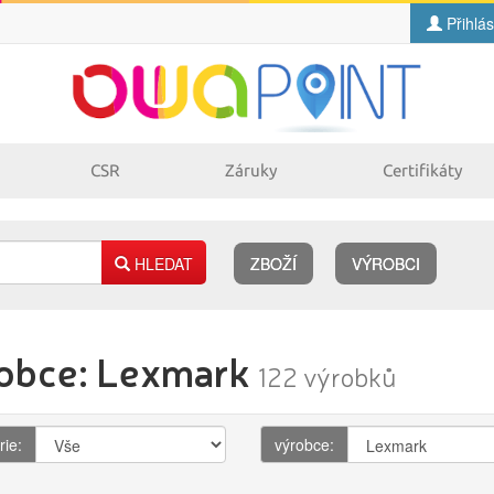
Přihlás
CSR
Záruky
Certifikáty
HLEDAT
ZBOŽÍ
VÝROBCI
Náplně
obce: Lexmark
pro laserové
pro jehličkové
122 výrobků
tiskárny
tiskárny
pro inkoustové
pro kopírovací
tiskárny
stroje
rie:
výrobce: