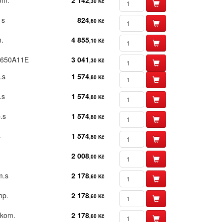
om.​
2 142
,30 Kč
 s
824
,60 Kč
.​
4 855
,10 Kč
s T650A11E
3 041
,30 Kč
​s
1 574
,80 Kč
​s
1 574
,80 Kč
​s
1 574
,80 Kč
s
1 574
,80 Kč
2 008
,00 Kč
.​s
2 178
,60 Kč
p.​
2 178
,60 Kč
kom.​
2 178
,60 Kč