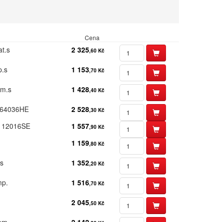
Textilní stuhy
Kazety pro
reg. pokladny
a bar.válečky
Ostatní
Cena
t.​s
2 325
,60 Kč
.​s
1 153
,70 Kč
m.​s
1 428
,40 Kč
 s 64036HE
2 528
,30 Kč
 s 12016SE
1 557
,90 Kč
1 159
,80 Kč
​s
1 352
,20 Kč
p.​
1 516
,70 Kč
2 045
,50 Kč