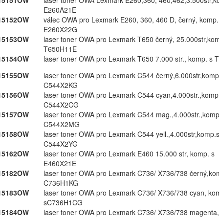
15151OW
laser toner OWA Lexmark E260,​360,​ 460,​462,​3.​500str,​k
E260A21E
15152OW
válec OWA pro Lexmark E260,​ 360,​ 460 D,​ černý,​ komp.​
E260X22G
15153OW
laser toner OWA pro Lexmark T650 černý,​ 25.​000str,​kom
T650H11E
15154OW
laser toner OWA pro Lexmark T650 7.​000 str.​,​ komp.​ 
15155OW
laser toner OWA pro Lexmark C544 černý,​6.​000str,​komp.
C544X2KG
15156OW
laser toner OWA pro Lexmark C544 cyan,​4.​000str.​,​komp.
C544X2CG
15157OW
laser toner OWA pro Lexmark C544 mag.​,​4.​000str.​,​komp.
C544X2MG
15158OW
laser toner OWA pro Lexmark C544 yell.​,​4.​000str,​komp.​
C544X2YG
15162OW
laser toner OWA pro Lexmark E460 15.​000 str,​ komp.​ s
E460X21E
15182OW
laser toner OWA pro Lexmark C736/​ X736/​738 černý,​kom
C736H1KG
15183OW
laser toner OWA pro Lexmark C736/​ X736/​738 cyan,​ kom
sC736H1CG
15184OW
laser toner OWA pro Lexmark C736/​ X736/​738 magenta,​