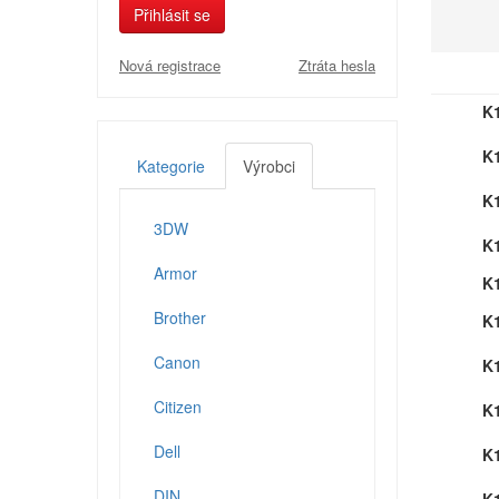
Přihlásit se
Nová registrace
Ztráta hesla
K
K
Kategorie
Výrobci
K
3DW
K
Armor
K
Brother
K
Canon
K
Citizen
K
Dell
K
DIN