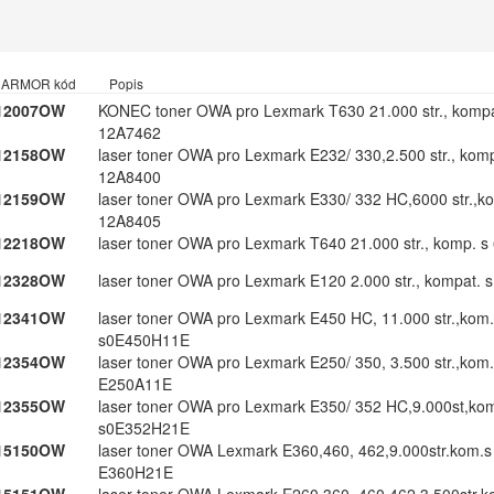
ARMOR kód
Popis
12007OW
KONEC toner OWA pro Lexmark T630 21.​000 str.​,​ kompa
12A7462
12158OW
laser toner OWA pro Lexmark E232/​ 330,​2.​500 str.​,​ komp
12A8400
12159OW
laser toner OWA pro Lexmark E330/​ 332 HC,​6000 str.​,​ko
12A8405
12218OW
laser toner OWA pro Lexmark T640 21.​000 str.​,​ komp.​
12328OW
laser toner OWA pro Lexmark E120 2.​000 str.​,​ kompat.​
12341OW
laser toner OWA pro Lexmark E450 HC,​ 11.​000 str.​,​kom.​
s0E450H11E
12354OW
laser toner OWA pro Lexmark E250/​ 350,​ 3.​500 str.​,​kom.
E250A11E
12355OW
laser toner OWA pro Lexmark E350/​ 352 HC,​9.​000st,​kom
s0E352H21E
15150OW
laser toner OWA Lexmark E360,​460,​ 462,​9.​000str.​kom.​s
E360H21E