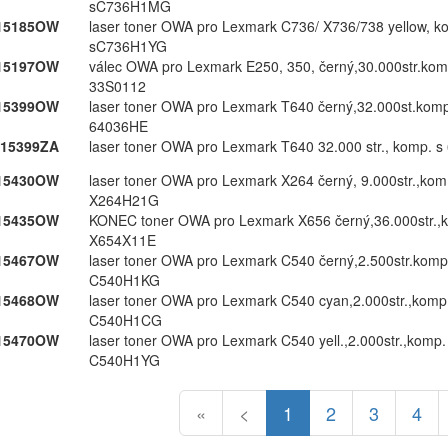
sC736H1MG
15185OW
laser toner OWA pro Lexmark C736/​ X736/​738 yellow,​ ko
sC736H1YG
15197OW
válec OWA pro Lexmark E250,​ 350,​ černý,​30.​000str.​kom
33S0112
15399OW
laser toner OWA pro Lexmark T640 černý,​32.​000st.​komp
64036HE
15399ZA
laser toner OWA pro Lexmark T640 32.​000 str.​,​ komp.​
15430OW
laser toner OWA pro Lexmark X264 černý,​ 9.​000str.​,​kom.
X264H21G
15435OW
KONEC toner OWA pro Lexmark X656 černý,​36.​000str.​,​k
X654X11E
15467OW
laser toner OWA pro Lexmark C540 černý,​2.​500str.​komp.
C540H1KG
15468OW
laser toner OWA pro Lexmark C540 cyan,​2.​000str.​,​komp.
C540H1CG
15470OW
laser toner OWA pro Lexmark C540 yell.​,​2.​000str.​,​komp.​
C540H1YG
«
<
1
2
3
4