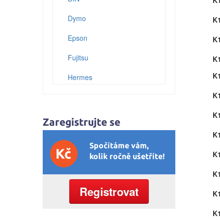
K
Dymo
K
Epson
K
Fujitsu
K
K
Hermes
K
HP (Hewlett Packard)
K
IBM
Zaregistrujte se
K
Konica
Spočítáme vám,
Kč
K
Konica-Minolta (Minolta)
kolik ročně ušetříte!
K
Kyocera
Registrovat
K
Lexmark
K
Mannesmann Tally