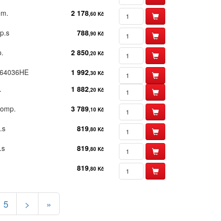
m.​
2 178
,60 Kč
p.​s
788
,90 Kč
.​
2 850
,20 Kč
 s 64036HE
1 992
,30 Kč
​
1 882
,20 Kč
omp.​
3 789
,10 Kč
​s
819
,80 Kč
​s
819
,80 Kč
819
,80 Kč
5
>
»