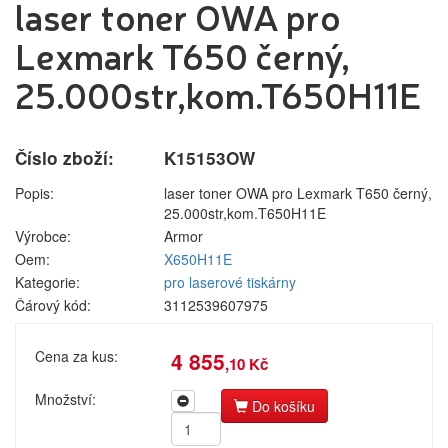
laser toner OWA pro
pro laserové
Label tape
Přihlášení zákazníka
tiskárny
Papíry a
Lexmark T650 černý,
pro
fólie
jehličkové
25.000str,kom.T650H11E
Filamenty
tiskárny
3DW
pro
Pásky
Přihlásit se
inkoustové
Číslo zboží:
K15153OW
Samolepící
tiskárny
štítky
Nová registrace
Ztráta hesla
pro
Popis:
laser toner OWA pro Lexmark T650 černý,
Čisticí
kopírovací
25.000str,kom.T650H11E
prostředky
stroje
Výrobce:
Armor
Textilní
Oem:
X650H11E
Kategorie
Výrobci
stuhy
Kategorie:
pro laserové tiskárny
Kazety pro
Čárový kód:
3112539607975
reg.
Náplně
pokladny a
Cena za kus:
4 855
,10 Kč
bar.válečky
pro laserové tiskárny
Ostatní
Množství:
pro jehličkové tiskárny
Do košíku
pro inkoustové tiskárny