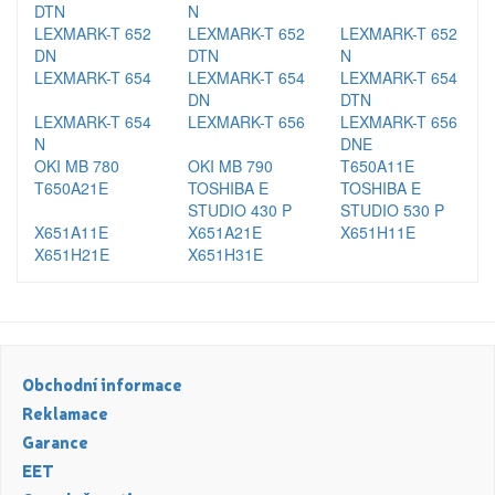
DTN
N
LEXMARK-T 652
LEXMARK-T 652
LEXMARK-T 652
DN
DTN
N
LEXMARK-T 654
LEXMARK-T 654
LEXMARK-T 654
DN
DTN
LEXMARK-T 654
LEXMARK-T 656
LEXMARK-T 656
N
DNE
OKI MB 780
OKI MB 790
T650A11E
T650A21E
TOSHIBA E
TOSHIBA E
STUDIO 430 P
STUDIO 530 P
X651A11E
X651A21E
X651H11E
X651H21E
X651H31E
Obchodní informace
Reklamace
Garance
EET