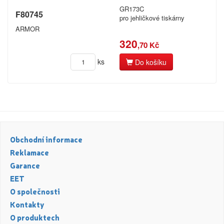
GR173C
F80745
Kyocera
pro jehličkové tiskárny
Spočítáme vám,
kolik ročně ušetříte!
ARMOR
Lexmark
320
,70 Kč
Mannesmann Tally
ks
Do košíku
Registrovat
Mectec
Mita
More
Nakajima
Obchodní informace
Reklamace
Nashua
Garance
NEC
EET
O společnosti
Nixdorf
Kontakty
O produktech
Océ