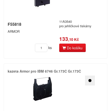
Canon
Citizen
Dell
11A3540
F55818
pro jehličkové tiskárny
DIN
ARMOR
133
,10 Kč
Dymo
ks
Do košíku
Epson
Fujitsu
Hermes
kazeta Armor pro IBM 6746 Gr.​173C Gr.​173C
HP (Hewlett Packard)
IBM
Zaregistrujte se
Konica
Kč
Konica-Minolta (Minolta)