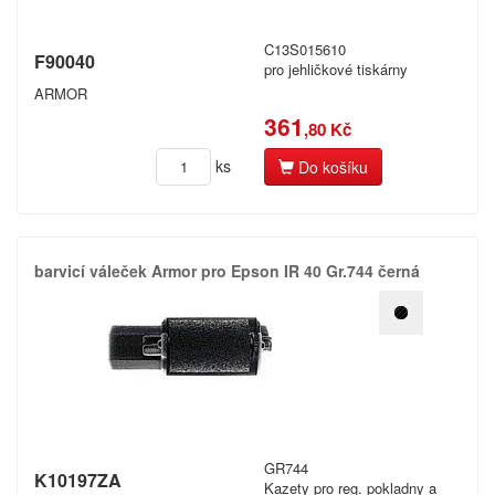
C13S015610
F90040
pro jehličkové tiskárny
ARMOR
361
,80 Kč
ks
Do košíku
barvicí váleček Armor pro Epson IR 40 Gr.​744 černá
GR744
K10197ZA
Kazety pro reg. pokladny a