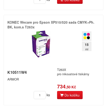
KONEC Wecare pro Epson XP510/​520 sada CMYK+​Ph.​
BK,​ kom.​s T263x
15
ml
T263X
K10511W4
pro inkoustové tiskárny
ARMOR
734
,50 Kč
ks
Do košíku