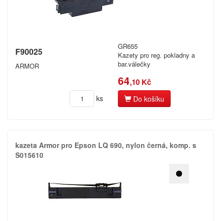
GR655
F90025
Kazety pro reg. pokladny a
bar.válečky
ARMOR
64
,10 Kč
ks
Do košíku
kazeta Armor pro Epson LQ 690,​ nylon černá,​ komp.​ s
S015610