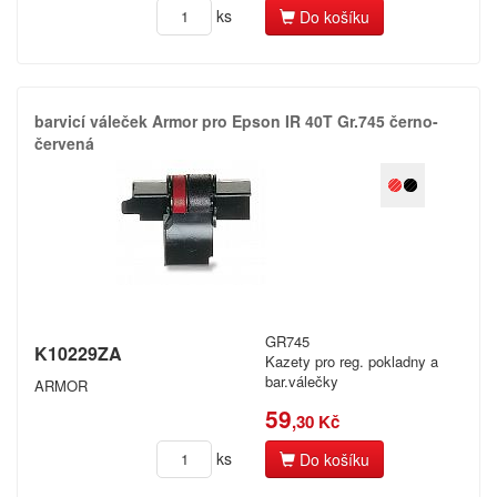
ks
Do košíku
barvicí váleček Armor pro Epson IR 40T Gr.​745 černo-
červená
GR745
K10229ZA
Kazety pro reg. pokladny a
bar.válečky
ARMOR
59
,30 Kč
ks
Do košíku