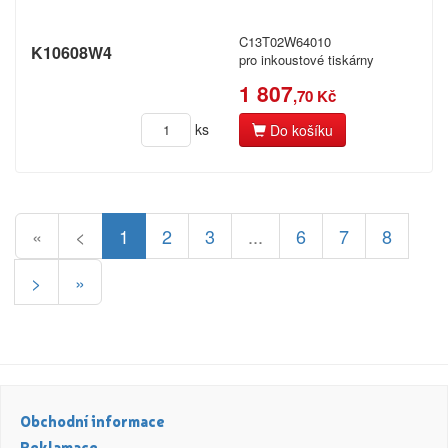
C13T02W64010
K10608W4
pro inkoustové tiskárny
1 807
,70 Kč
ks
Do košíku
«
<
1
2
3
...
6
7
8
>
»
Obchodní informace
Reklamace