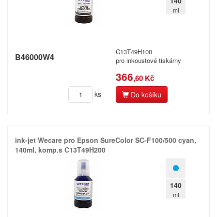
140
Canon
ml
Citizen
Dell
C13T49H100
B46000W4
DIN
pro inkoustové tiskárny
366
,60 Kč
Dymo
ks
Do košíku
Epson
Fujitsu
Hermes
ink-​jet Wecare pro Epson SureColor SC-​F100/​500 cyan,​
140ml,​ komp.​s C13T49H200
HP (Hewlett Packard)
IBM
Zaregistrujte se
140
ml
Konica
Kč
Konica-Minolta (Minolta)