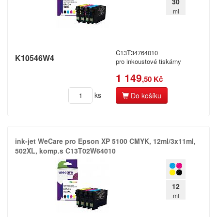
30
ml
C13T34764010
K10546W4
pro inkoustové tiskárny
1 149
,50 Kč
ks
Do košíku
ink-​jet WeCare pro Epson XP 5100 CMYK,​ 12ml/​3x11ml,​
502XL,​ komp.​s C13T02W64010
12
ml