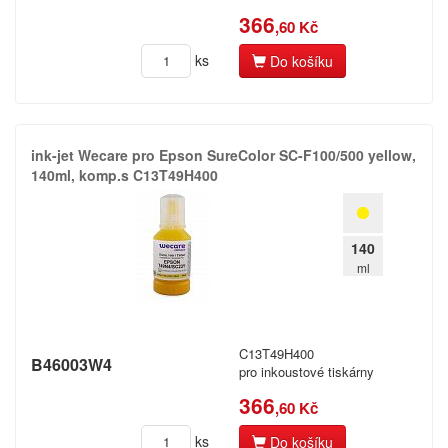
366
,60 Kč
Okidata
ks
Do košíku
Olivetti
Olympia
Panasonic
ink-​jet Wecare pro Epson SureColor SC-​F100/​500 yellow,​
140ml,​ komp.​s C13T49H400
Philips
Printronix
140
Ricoh
ml
Samsung
Seikosha
C13T49H400
B46003W4
pro inkoustové tiskárny
Sharp
366
,60 Kč
Smith
ks
Do košíku