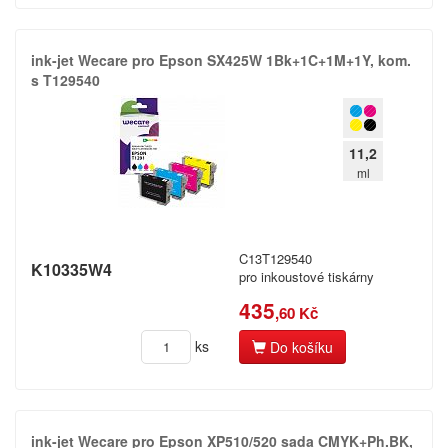
ink-​jet Wecare pro Epson SX425W 1Bk+​1C+​1M+​1Y,​ kom.​
s T129540
11,2
ml
C13T129540
K10335W4
pro inkoustové tiskárny
435
,60 Kč
ks
Do košíku
ink-​jet Wecare pro Epson XP510/​520 sada CMYK+​Ph.​BK,​