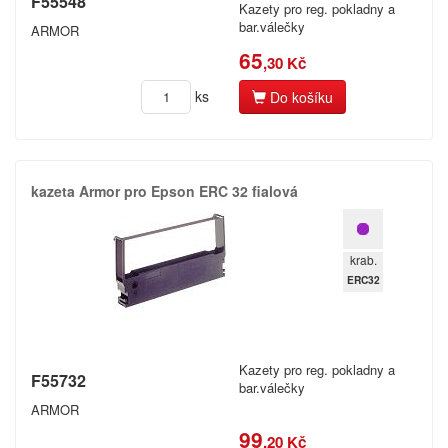
F55548
Kazety pro reg. pokladny a
bar.válečky
ARMOR
65
,30 Kč
ks
Do košíku
kazeta Armor pro Epson ERC 32 fialová
krab.
ERC32
Kazety pro reg. pokladny a
F55732
bar.válečky
ARMOR
99
,20 Kč