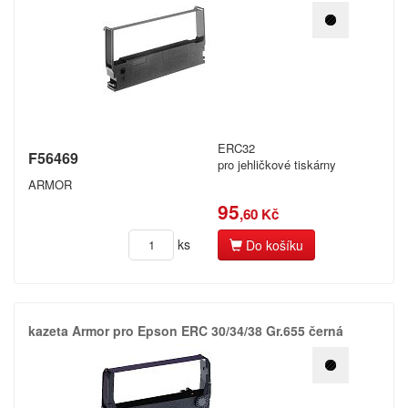
ERC32
F56469
pro jehličkové tiskárny
ARMOR
95
,60 Kč
ks
Do košíku
kazeta Armor pro Epson ERC 30/​34/​38 Gr.​655 černá