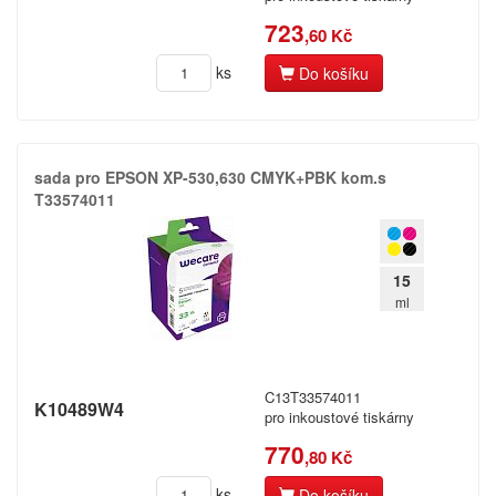
723
,60 Kč
ks
Do košíku
sada pro EPSON XP-​530,​630 CMYK+​PBK kom.​s
T33574011
15
ml
C13T33574011
K10489W4
pro inkoustové tiskárny
770
,80 Kč
ks
Do košíku