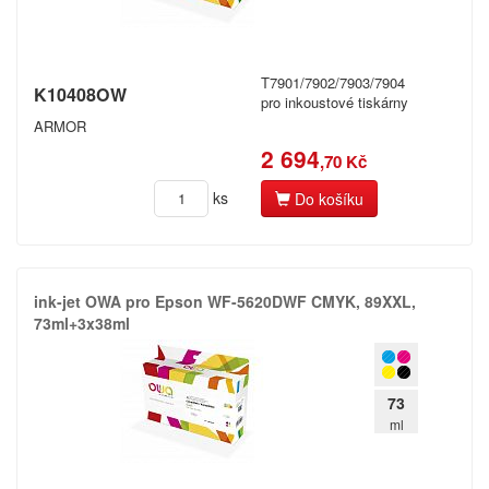
T7901/7902/7903/7904
K10408OW
pro inkoustové tiskárny
ARMOR
2 694
,70 Kč
ks
Do košíku
ink-​jet OWA pro Epson WF-​5620DWF CMYK,​ 89XXL,​
73ml+​3x38ml
73
ml