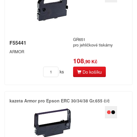
GR651
F55441
pro jehličkové tiskárny
ARMOR
108
,90 Kč
ks
Do košíku
kazeta Armor pro Epson ERC 30/​34/​38 Gr.​655 č/​č