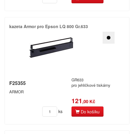
Star
Tally
kazeta Armor pro Epson LQ 800 Gr.​633
Toshiba
Towa
Triumph Adler
Utax
Xerox
GR633
F25355
pro jehličkové tiskárny
jiné
ARMOR
121
,00 Kč
ks
Do košíku