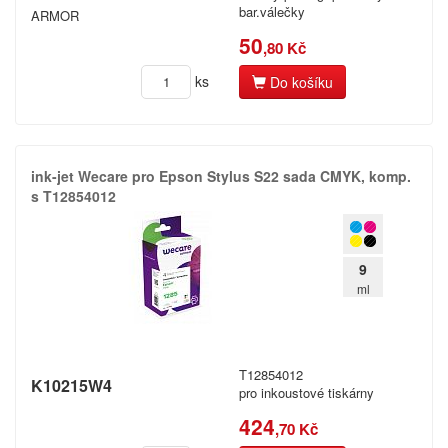
bar.válečky
ARMOR
50
,80 Kč
ks
Do košíku
ink-​jet Wecare pro Epson Stylus S22 sada CMYK,​ komp.​
s T12854012
9
ml
T12854012
K10215W4
pro inkoustové tiskárny
424
,70 Kč