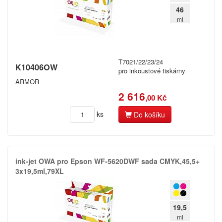
46
ml
T7021/22/23/24
K10406OW
pro inkoustové tiskárny
ARMOR
2 616
,00 Kč
ks
Do košíku
ink-​jet OWA pro Epson WF-​5620DWF sada CMYK,​45,​5+​
3x19,​5ml,​79XL
19,5
ml