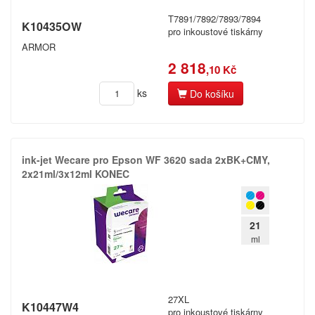
T7891/7892/7893/7894
K10435OW
pro inkoustové tiskárny
ARMOR
2 818
,10 Kč
ks
Do košíku
ink-​jet Wecare pro Epson WF 3620 sada 2xBK+​CMY,​
2x21ml/​3x12ml KONEC
21
ml
27XL
K10447W4
pro inkoustové tiskárny