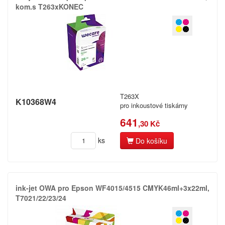
kom.​s T263xKONEC
T263X
K10368W4
pro inkoustové tiskárny
641
,30 Kč
ks
Do košíku
ink-​jet OWA pro Epson WF4015/​4515 CMYK46ml+​3x22ml,​
T7021/​22/​23/​24