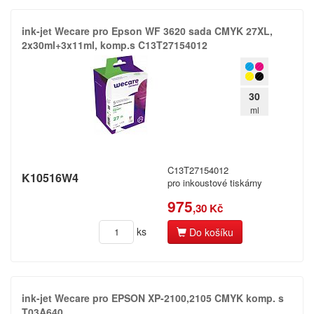
ink-​jet Wecare pro Epson WF 3620 sada CMYK 27XL,​
2x30ml+​3x11ml,​ komp.​s C13T27154012
30
ml
C13T27154012
K10516W4
pro inkoustové tiskárny
975
,30 Kč
ks
Do košíku
ink-​jet Wecare pro EPSON XP-​2100,​2105 CMYK komp.​ s
T03A640