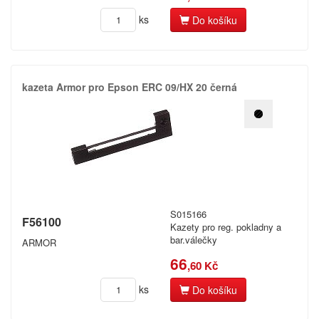
ks
Do košíku
kazeta Armor pro Epson ERC 09/​HX 20 černá
S015166
F56100
Kazety pro reg. pokladny a
bar.válečky
ARMOR
66
,60 Kč
ks
Do košíku