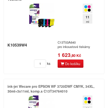
11
ml
C13T03A640
K10539W4
pro inkoustové tiskárny
1 623
,80 Kč
ks
Do košíku
ink-​jet Wecare pro EPSON WF 3720DWF CMYK,​ 34XL,​
30ml+​3x11ml,​ komp.​s C13T34764010