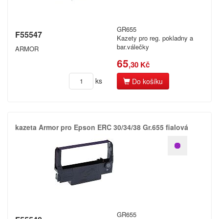
GR655
F55547
Kazety pro reg. pokladny a
bar.válečky
ARMOR
65
,30 Kč
ks
Do košíku
kazeta Armor pro Epson ERC 30/​34/​38 Gr.​655 fialová
GR655