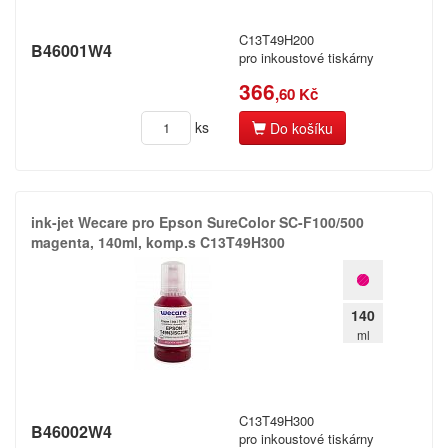
Kyocera
C13T49H200
B46001W4
Spočítáme vám,
kolik ročně ušetříte!
pro inkoustové tiskárny
Lexmark
366
,60 Kč
Mannesmann Tally
ks
Do košíku
Registrovat
Mectec
Mita
ink-​jet Wecare pro Epson SureColor SC-​F100/​500
More
magenta,​ 140ml,​ komp.​s C13T49H300
Nakajima
140
Nashua
ml
NEC
Nixdorf
C13T49H300
B46002W4
Océ
pro inkoustové tiskárny