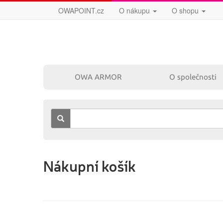
OWAPOINT.cz
O nákupu
O shopu
OWA ARMOR
O společnosti
Náplně
Nákupní košík
pro laserové tiskárny
pro inkoustové
tiskárny