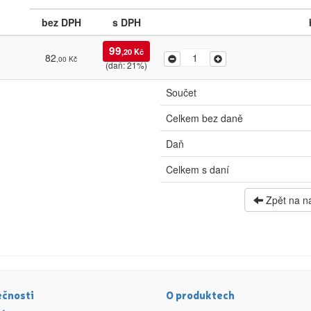
bez DPH
s DPH
99
,20 Kč
82
,00 Kč
(daň: 21%)
Součet
Celkem bez daně
Daň
Celkem s daní
Zpět na n
ečnosti
O produktech