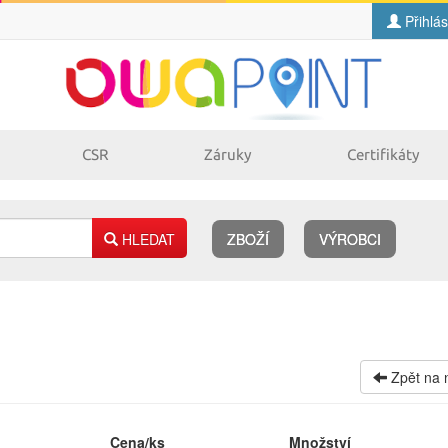
Přihlás
CSR
Záruky
Certifikáty
HLEDAT
ZBOŽÍ
VÝROBCI
O
pro jehličkové tiskárny
pro kopírovací stroje
Zpět na 
Cena/ks
Množství