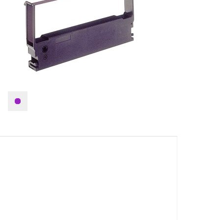
Textilní stuhy
Kazety pro
reg. pokladny
a bar.válečky
Ostatní