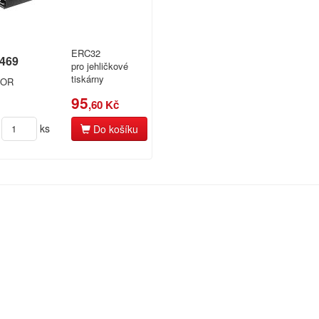
ERC32
469
pro jehličkové
tiskárny
OR
95
,60 Kč
ks
Do košíku