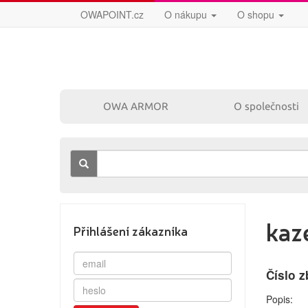
OWAPOINT.cz
O nákupu
O shopu
OWA ARMOR
O společnosti
kaz
Přihlášení zákazníka
Číslo z
Popis: