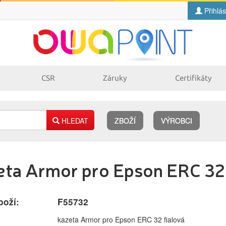
Přihlás
CSR
Záruky
Certifikáty
HLEDAT
ZBOŽÍ
VÝROBCI
Náplně
eta Armor pro Epson ERC 32 
pro laserové
pro jehličkové
tiskárny
tiskárny
pro inkoustové
pro kopírovací
tiskárny
stroje
boží:
F55732
kazeta Armor pro Epson ERC 32 fialová