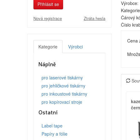
Výrobce:
Přihlásit se
Kategorie
Čárový k
Nová registrace
Ztráta hesla
Číslo kra
Cena 
Kategorie
Výrobci
Množst
Náplně
pro laserové tiskárny
Souv
pro jehličkové tiskárny
pro inkoustové tiskárny
kaz
pro kopírovací stroje
čer
Ostatní
Label tape
Papíry a fólie