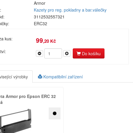
Armor
:
Kazety pro reg. pokladny a bar.válečky
ód:
3112532557321
bičky:
ERC32
za kus:
99
,20 Kč
ví:
Do košíku
isející výrobky
Kompatibilní zařízení
eta Armor pro Epson ERC 32
ná