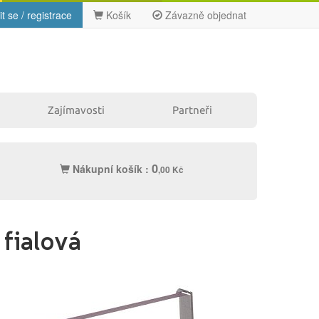
it se / registrace
Košík
Závazně objednat
Zajímavosti
Partneři
0
Nákupní košík :
,00 Kč
Ostatní
fialová
Label tape
Papíry a fólie
Filamenty
Pásky
3DW
Samolepící
Čisticí
štítky
prostředky