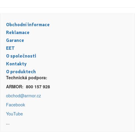
Canon
Citizen
Obchodní informace
Dell
Reklamace
DIN
Garance
EET
Dymo
O společnosti
Epson
Kontakty
O produktech
Fujitsu
Technická podpora:
Hermes
ARMOR: 800 157 928
obchod@armor.cz
HP (Hewlett Packard)
Facebook
IBM
Zaregistrujte se
YouTube
Konica
...
Kč
Konica-Minolta (Minolta)