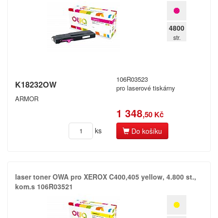
4800
str.
106R03523
K18232OW
pro laserové tiskárny
ARMOR
1 348
,50 Kč
ks
Do košíku
laser toner OWA pro XEROX C400,​405 yellow,​ 4.​800 st.​,​
kom.​s 106R03521