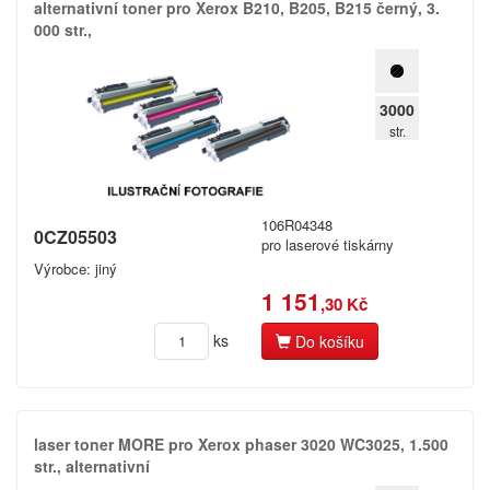
alternativní toner pro Xerox B210,​ B205,​ B215 černý,​ 3.​
000 str.​,​
3000
str.
106R04348
0CZ05503
pro laserové tiskárny
Výrobce: jiný
1 151
,30 Kč
ks
Do košíku
laser toner MORE pro Xerox phaser 3020 WC3025,​ 1.​500
str.​,​ alternativní