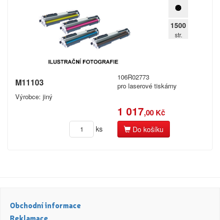
1500
str.
106R02773
M11103
pro laserové tiskárny
Výrobce: jiný
1 017
,00 Kč
ks
Do košíku
Obchodní informace
Reklamace