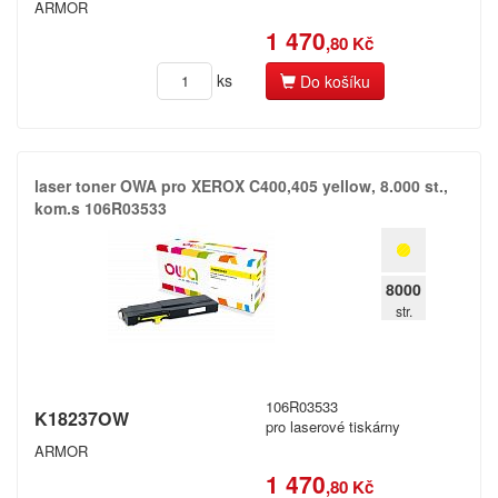
ARMOR
1 470
,80 Kč
ks
Do košíku
laser toner OWA pro XEROX C400,​405 yellow,​ 8.​000 st.​,​
kom.​s 106R03533
8000
str.
106R03533
K18237OW
pro laserové tiskárny
ARMOR
1 470
,80 Kč