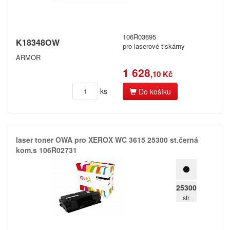
106R03695
K18348OW
pro laserové tiskárny
ARMOR
1 628
,10 Kč
ks
Do košíku
laser toner OWA pro XEROX WC 3615 25300 st.​černá
kom.​s 106R02731
25300
str.