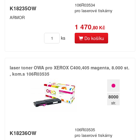
106R03534
K18235OW
pro laserové tiskárny
ARMOR
1 470
,80 Kč
ks
Do košíku
laser toner OWA pro XEROX C400,​405 magenta,​ 8.​000 st.​
,​ kom.​s 106R03535
8000
str.
106R03535
K18236OW
pro laserové tiskárny