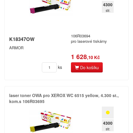
4300
str.
106R03694
K18347OW
pro laserové tiskárny
ARMOR
1 628
,10 Kč
ks
Do košíku
laser toner OWA pro XEROX WC 6515 yellow,​ 4.​300 st.​,​
kom.​s 106R03695
4300
str.