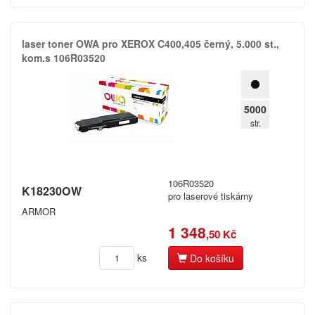
laser toner OWA pro XEROX C400,​405 černý,​ 5.​000 st.​,​
kom.​s 106R03520
5000
str.
106R03520
K18230OW
pro laserové tiskárny
ARMOR
1 348
,50 Kč
ks
Do košíku