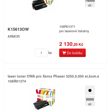
14000
Canon
str.
Citizen
Dell
106R01371
K15613OW
DIN
pro laserové tiskárny
ARMOR
Dymo
2 130
,20 Kč
Epson
ks
Do košíku
Fujitsu
Hermes
laser toner OWA pro Xerox Phaser 3250,​5.​000 st,​kom.​s
HP (Hewlett Packard)
106R01374
IBM
Zaregistrujte se
5000
Konica
str.
Kč
Konica-Minolta (Minolta)