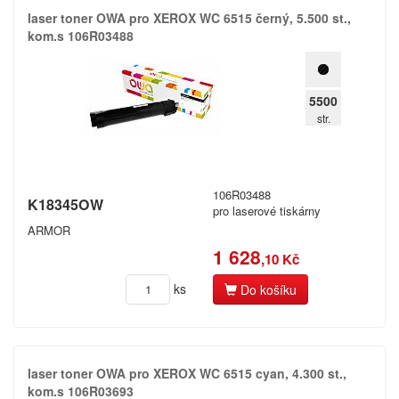
laser toner OWA pro XEROX WC 6515 černý,​ 5.​500 st.​,​
kom.​s 106R03488
5500
str.
106R03488
K18345OW
pro laserové tiskárny
ARMOR
1 628
,10 Kč
ks
Do košíku
laser toner OWA pro XEROX WC 6515 cyan,​ 4.​300 st.​,​
kom.​s 106R03693