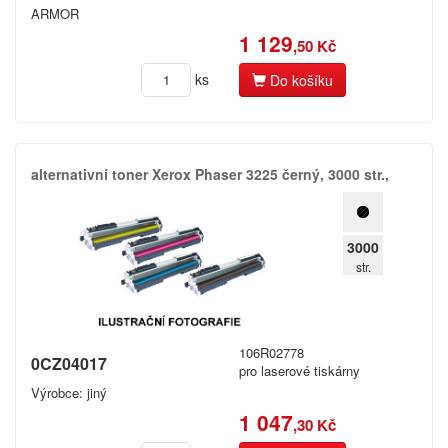
ARMOR
1 129
,50 Kč
ks
Do košíku
alternativní toner Xerox Phaser 3225 černý,​ 3000 str.​,​
3000
str.
106R02778
0CZ04017
pro laserové tiskárny
Výrobce: jiný
1 047
,30 Kč