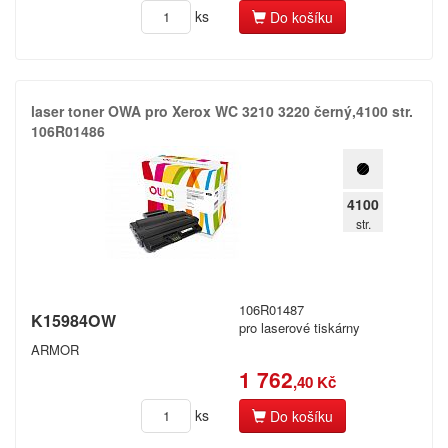
ks
Do košíku
laser toner OWA pro Xerox WC 3210 3220 černý,​4100 str.​
106R01486
4100
str.
106R01487
K15984OW
pro laserové tiskárny
ARMOR
1 762
,40 Kč
ks
Do košíku