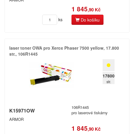
Star
1 845
,90 Kč
Tally
ks
Do košíku
Toshiba
Towa
laser toner OWA pro Xerox Phaser 7500 yellow,​ 17.​800
Triumph Adler
str.​,​ 106R1445
Utax
17800
Xerox
str.
jiné
106R1445
K15971OW
pro laserové tiskárny
ARMOR
1 845
,90 Kč