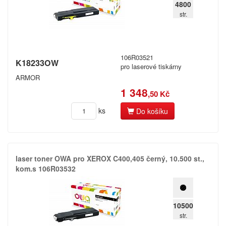
4800
str.
106R03521
K18233OW
pro laserové tiskárny
ARMOR
1 348
,50 Kč
ks
Do košíku
laser toner OWA pro XEROX C400,​405 černý,​ 10.​500 st.​,​
kom.​s 106R03532
10500
str.