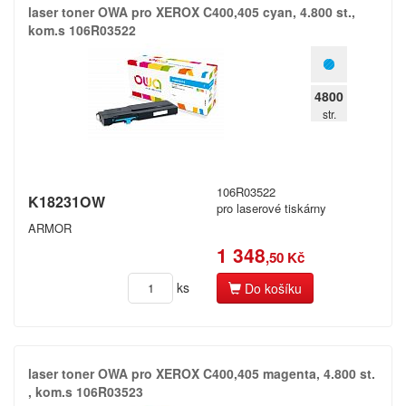
laser toner OWA pro XEROX C400,​405 cyan,​ 4.​800 st.​,​
kom.​s 106R03522
4800
str.
106R03522
K18231OW
pro laserové tiskárny
ARMOR
1 348
,50 Kč
ks
Do košíku
laser toner OWA pro XEROX C400,​405 magenta,​ 4.​800 st.​
,​ kom.​s 106R03523