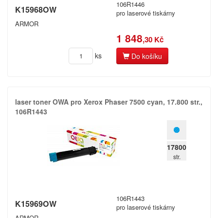
106R1446
K15968OW
pro laserové tiskárny
Okidata
ARMOR
Olivetti
1 848
,30 Kč
Olympia
ks
Do košíku
Panasonic
Philips
laser toner OWA pro Xerox Phaser 7500 cyan,​ 17.​800 str.​,​
Printronix
106R1443
Ricoh
17800
Samsung
str.
Seikosha
Sharp
106R1443
K15969OW
pro laserové tiskárny
Smith
ARMOR