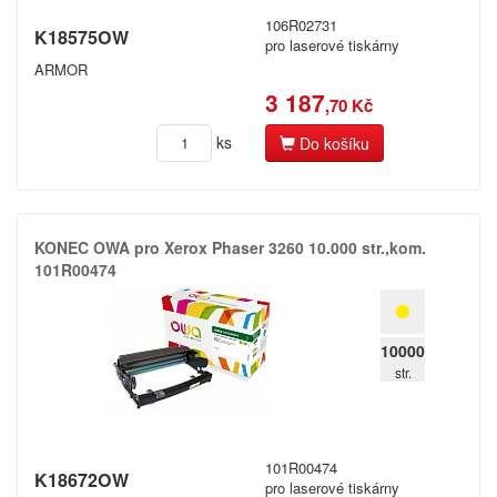
106R02731
K18575OW
pro laserové tiskárny
ARMOR
3 187
,70 Kč
ks
Do košíku
KONEC OWA pro Xerox Phaser 3260 10.​000 str.​,​kom.​
101R00474
10000
str.
101R00474
K18672OW
pro laserové tiskárny