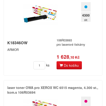
4300
str.
106R03693
K18346OW
pro laserové tiskárny
ARMOR
1 628
,10 Kč
ks
Do košíku
laser toner OWA pro XEROX WC 6515 magenta,​ 4.​300 st.​,​
kom.​s 106R03694