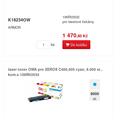
106R03532
K18234OW
pro laserové tiskárny
ARMOR
1 470
,80 Kč
ks
Do košíku
laser toner OWA pro XEROX C400,​405 cyan,​ 8.​000 st.​,​
kom.​s 106R03534
8000
str.