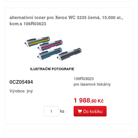
alternativní toner pro Xerox WC 3335 černá,​ 15.​000 st.​,​
kom.​s 106R03623
106R03623
0CZ05494
pro laserové tiskárny
Výrobce: jiný
1 988
,60 Kč
ks
Do košíku