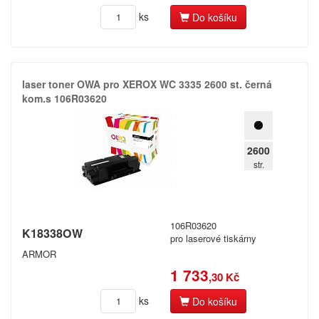
ks
Do košíku
laser toner OWA pro XEROX WC 3335 2600 st.​ černá
kom.​s 106R03620
2600
str.
106R03620
K18338OW
pro laserové tiskárny
ARMOR
1 733
,30 Kč
ks
Do košíku