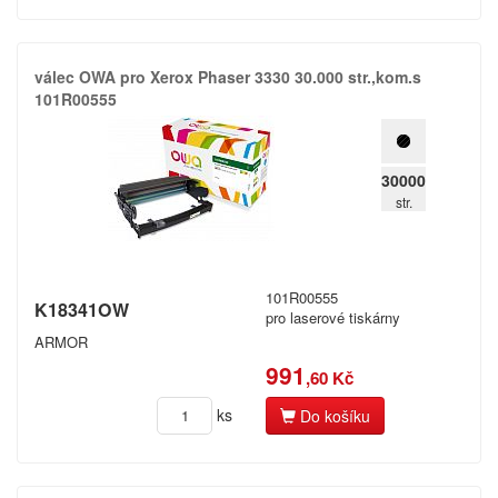
válec OWA pro Xerox Phaser 3330 30.​000 str.​,​kom.​s
101R00555
30000
str.
101R00555
K18341OW
pro laserové tiskárny
ARMOR
991
,60 Kč
ks
Do košíku