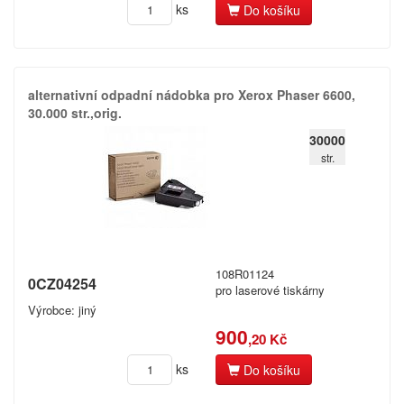
ks
Do košíku
alternativní odpadní nádobka pro Xerox Phaser 6600,​
30.​000 str.​,​orig.​
30000
str.
108R01124
0CZ04254
pro laserové tiskárny
Výrobce: jiný
900
,20 Kč
ks
Do košíku