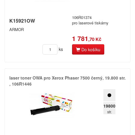
Kyocera
Spočítáme vám,
kolik ročně ušetříte!
106R01374
K15921OW
Lexmark
pro laserové tiskárny
ARMOR
Mannesmann Tally
1 781
,70 Kč
Registrovat
Mectec
ks
Do košíku
Mita
More
laser toner OWA pro Xerox Phaser 7500 černý,​ 19.​800 str.​
Nakajima
,​ 106R1446
Nashua
19800
NEC
str.
Nixdorf
Océ