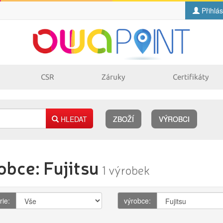
Přihlás
CSR
Záruky
Certifikáty
HLEDAT
ZBOŽÍ
VÝROBCI
Náplně
obce: Fujitsu
pro laserové
pro jehličkové
1 výrobek
tiskárny
tiskárny
pro inkoustové
pro kopírovací
tiskárny
stroje
rie:
výrobce: