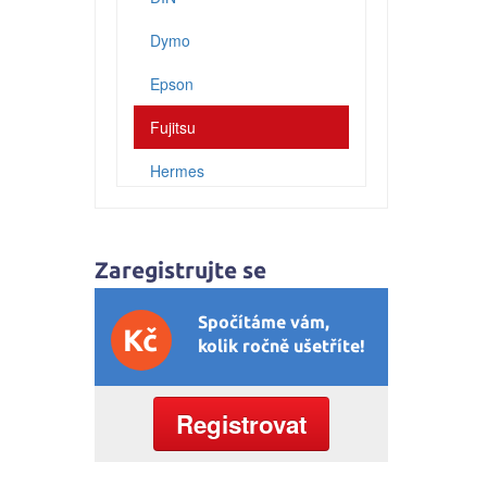
Dymo
Epson
Fujitsu
Hermes
HP (Hewlett Packard)
IBM
Zaregistrujte se
Konica
Spočítáme vám,
Kč
Konica-Minolta (Minolta)
kolik ročně ušetříte!
Kyocera
Registrovat
Lexmark
Mannesmann Tally