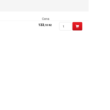
Textilní stuhy
Kazety pro
reg. pokladny
a bar.válečky
Ostatní
Cena
133
,10 Kč