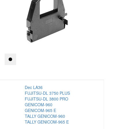
Textilní stuhy
Kazety pro
reg. pokladny
a bar.válečky
Ostatní
Dec LA36
FUJITSU-DL 3750 PLUS
FUJITSU-DL 3800 PRO
GENICOM-960
GENICOM-965 E
TALLY GENICOM-960
TALLY GENICOM-965 E