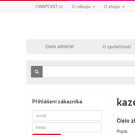
OWAPOINT.cz
O nákupu
O shopu
OWA ARMOR
O společnosti
kaz
Přihlášení zákazníka
Číslo z
Popis: