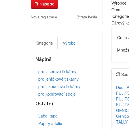
Výrobce:
Přihlásit se
Oem:
Kategorie
Nová registrace
Ztráta hesla
Čárový k
Cena 
Kategorie
Výrobci
Množst
Náplně
pro laserové tiskárny
Souv
pro jehličkové tiskárny
pro inkoustové tiskárny
Dec L
FUJIT
pro kopírovací stroje
FUJIT
Ostatní
FUJIT
GENIC
Label tape
Genic
TALLY
Papíry a fólie