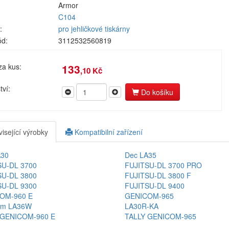
Armor
C104
:
pro jehličkové tiskárny
ód:
3112532560819
za kus:
133
,10 Kč
ví:
Do košíku
isející výrobky
Kompatibilní zařízení
A30
Dec LA35
SU-DL 3700
FUJITSU-DL 3700 PRO
SU-DL 3800
FUJITSU-DL 3800 F
SU-DL 9300
FUJITSU-DL 9400
OM-960 E
GENICOM-965
om LA36W
LA30R-KA
 GENICOM-960 E
TALLY GENICOM-965