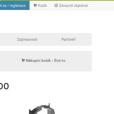
it se / registrace
Košík
Závazně objednat
Zajímavosti
Partneři
0
Nákupní košík :
,00 Kč
Ostatní
800
Label tape
Papíry a fólie
Filamenty
Pásky
3DW
Samolepící
Čisticí
štítky
prostředky