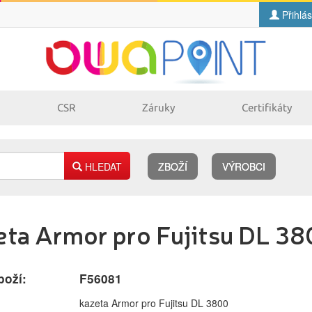
Přihlás
CSR
Záruky
Certifikáty
HLEDAT
ZBOŽÍ
VÝROBCI
Náplně
eta Armor pro Fujitsu DL 3
pro laserové
pro jehličkové
tiskárny
tiskárny
pro inkoustové
pro kopírovací
tiskárny
stroje
boží:
F56081
kazeta Armor pro Fujitsu DL 3800