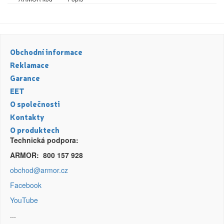
Canon
Citizen
Dell
Obchodní informace
DIN
Reklamace
Garance
Dymo
EET
Epson
O společnosti
Kontakty
Fujitsu
O produktech
Technická podpora:
Hermes
ARMOR: 800 157 928
HP (Hewlett Packard)
obchod@armor.cz
IBM
Facebook
Zaregistrujte se
YouTube
Konica
...
Kč
Konica-Minolta (Minolta)