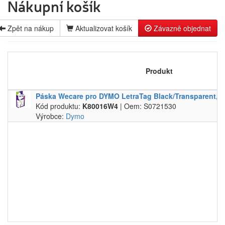
Nákupní košík
pro laserové
Label tape
tiskárny
Papíry a
pro
fólie
Zpět na nákup
Aktualizovat košík
Závazně objednat
jehličkové
Filamenty
tiskárny
3DW
pro
Pásky
Produkt
inkoustové
Samolepící
tiskárny
štítky
Páska Wecare pro DYMO LetraTag Black/​Transparent,​2
pro
Čisticí
Kód produktu:
kopírovací
K80016W4
| Oem: S0721530
prostředky
Výrobce:
stroje
Dymo
Textilní
stuhy
Kazety pro
reg.
pokladny a
bar.válečky
Ostatní