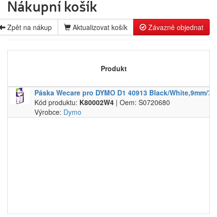
Nákupní košík
pro laserové
Label tape
tiskárny
Papíry a
pro
fólie
Zpět na nákup
Aktualizovat košík
Závazně objednat
jehličkové
Filamenty
tiskárny
3DW
pro
Pásky
Produkt
inkoustové
Samolepící
tiskárny
štítky
Páska Wecare pro DYMO D1 40913 Black/​White,​9mm/​7
pro
Čisticí
Kód produktu:
kopírovací
K80002W4
| Oem: S0720680
prostředky
Výrobce:
stroje
Dymo
Textilní
stuhy
Kazety pro
reg.
pokladny a
bar.válečky
Ostatní